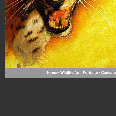
Home ·
Wildlife Art ·
Portraits ·
Caricatu